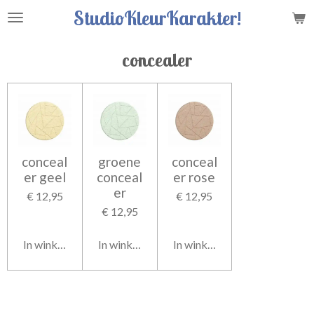
StudioKleurKarakter!
Ga
direct
naar
concealer
de
hoofdinhoud
conceal
groene
conceal
er geel
conceal
er rose
er
€ 12,95
€ 12,95
€ 12,95
In winkelwagen
In winkelwagen
In winkelwagen