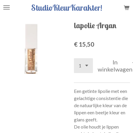
StudioKleurKarakter!
Ga
direct
naar
lapolie Argan
de
hoofdinhoud
€ 15,50
In
winkelwagen
Een getinte lipolie met een
gelachtige consistentie die
de natuurlijke kleur van de
lippen een beetje kleur en
glans geeft.
De olie houdt je lippen