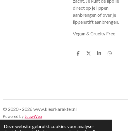
zacht. Je kunt de lipolie
direct op je lippen
aanbrengen of over je
lippenstift aanbrengen.
Vegan & Cruelty Free
D
D
S
D
e
e
h
e
l
e
a
l
e
l
r
e
n
e
n
© 2020 - 2026 www.kleurkarakter.nl
Powered by
JouwWeb
Deze website gebruikt cookies voor analyse-