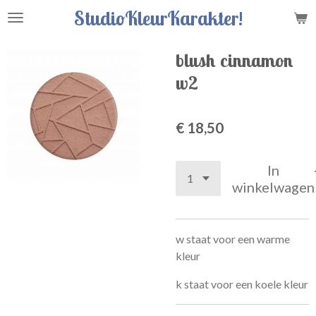
StudioKleurKarakter!
Ga
direct
naar
blush cinnamon
de
w2
hoofdinhoud
€ 18,50
In
winkelwagen
w staat voor een warme
kleur
k staat voor een koele kleur