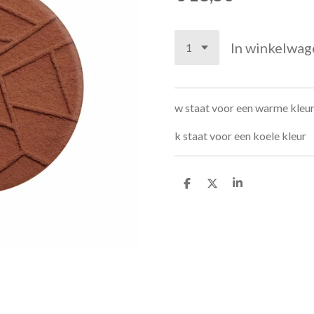
In winkelwag
w staat voor een warme kleu
k staat voor een koele kleur
D
D
S
e
e
h
l
e
a
e
l
r
n
e