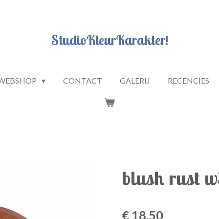
StudioKleurKarakter!
WEBSHOP
CONTACT
GALERIJ
RECENCIES
blush rust 
€ 18,50