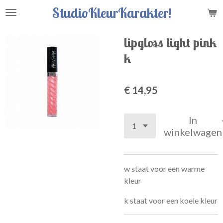
StudioKleurKarakter!
Ga
direct
naar
lipgloss light pink
de
k
hoofdinhoud
€ 14,95
In
winkelwagen
w staat voor een warme
kleur
k staat voor een koele kleur