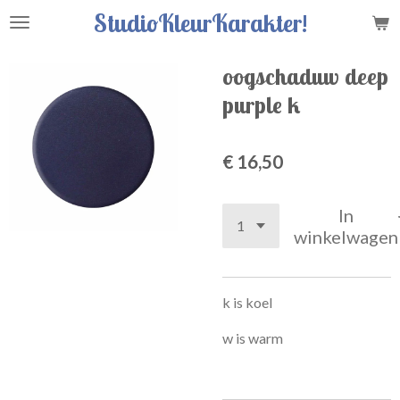
StudioKleurKarakter!
Ga
direct
naar
oogschaduw deep
de
purple k
hoofdinhoud
€ 16,50
In
winkelwagen
k is koel
w is warm