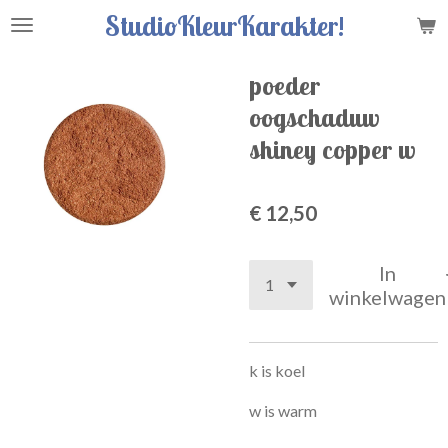
StudioKleurKarakter!
Ga
direct
naar
poeder
de
oogschaduw
hoofdinhoud
shiney copper w
€ 12,50
In
winkelwagen
k is koel
w is warm