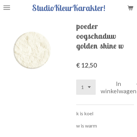
StudioKleurKarakter!
Ga
direct
naar
poeder
de
oogschaduw
hoofdinhoud
golden shine w
€ 12,50
In
winkelwagen
k is koel
w is warm