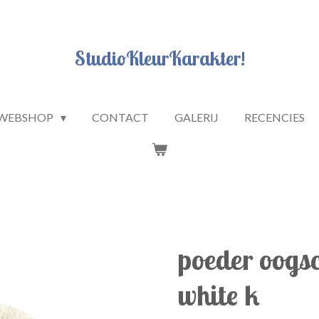
StudioKleurKarakter!
WEBSHOP
CONTACT
GALERIJ
RECENCIES
poeder oogs
white k