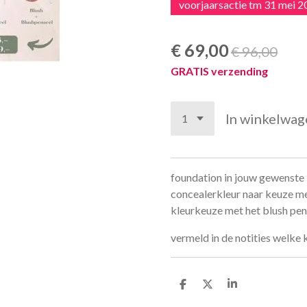
voorjaarsactie tm 31 mei 
€ 69,00
€ 96,00
GRATIS verzending
In winkelwag
foundation in jouw gewenste 
concealerkleur naar keuze me
kleurkeuze met het blush pen
vermeld in de notities welke 
D
D
S
e
e
h